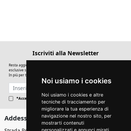
Iscriviti alla Newsletter
Resta aggiornato su novità, tendenze, idee, eventi e anteprime
esclusive sul design.
In più per te un coupon sconto del 3%
Noi usiamo i cookies
ISCRIVITI
Noi usiamo i cookies e altre
*Accetto il
regolamento UE 679/2016
sulla privacy
tecniche di tracciamento per
migliorare la tua esperienza di
navigazione nel nostro sito, per
Addessi Store
mostrarti contenuti
Strada Provinciale Itri-Sperlonga, km 1,400
personalizzati e annunci mirati,