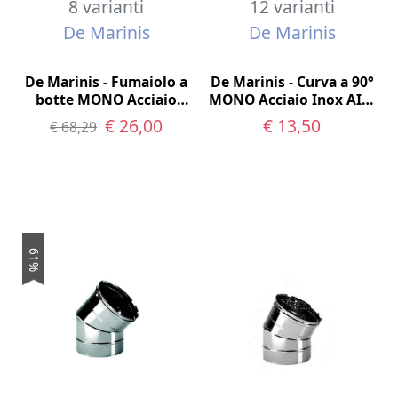
8 varianti
12 varianti
De Marinis
De Marinis
De Marinis - Fumaiolo a
De Marinis - Curva a 90°
botte MONO Acciaio
MONO Acciaio Inox AISI
Inox AISI 316
316
€ 26,00
€ 13,50
€ 68,29
61%