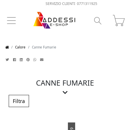
SERVIZIO CLIENTI 0771311925
Calore
Canne Fumarie
CANNE FUMARIE
Le
canne fumarie
rappresentano un
elemento cruciale per la dispersione e lo
Filtra
scarico dei fumi provenienti da stufe, camini
e impianti termici. Nel mondo delle canne
fumarie, si distinguono principalmente due
tipologie:
monoparete
e
doppia parete
.