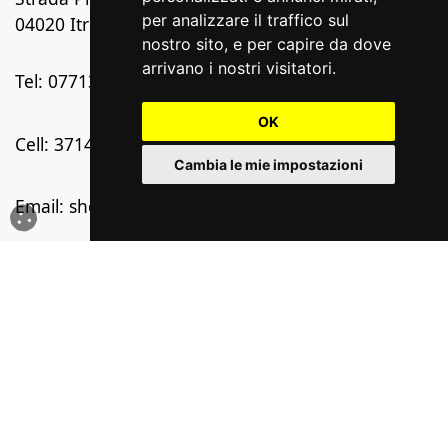
per analizzare il traffico sul
04020 Itri (Latina)
nostro sito, e per capire da dove
arrivano i nostri visitatori.
Tel: 0771311925
OK
Cell: 3714806656
Cambia le mie impostazioni
Email: shop@addessi.it
Pec: amministrazione@pec.addessi.it
P.Iva: 00322480591
Aperti dal lunedì al sabato
Scoprici
08:00/13:00 - 15:30/19:00