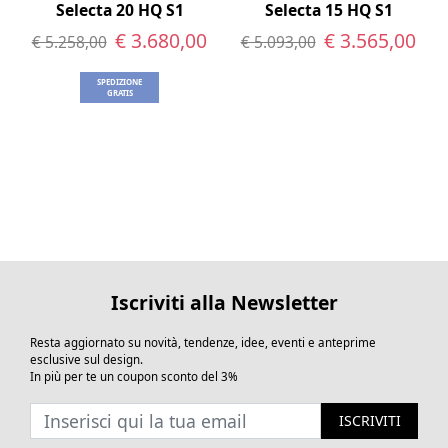
shop.addessi.it e scopri la vasta gamma di
Selecta 20 HQ S1
Selecta 15 HQ S1
caldaie a pellet MCZ a tua disposizione.
€ 3.680,00
€ 3.565,00
€ 5.258,00
€ 5.093,00
Approfitta dei nostri prezzi vantaggiosi e
SPEDIZIONE
delle promozioni in corso.
GRATIS
Non esitare a contattarci per ricevere una
consulenza personalizzata.
Caldaie a pellet MCZ: la scelta ideale per
un riscaldamento efficiente, sicuro e
confortevole.
** parole chiave: caldaie a pellet MCZ,
Iscriviti alla Newsletter
shop.addessi.it, efficienza energetica,
rispetto per l'ambiente, autonomia, comfort,
Resta aggiornato su novità, tendenze, idee, eventi e anteprime
facilità d'uso, sicurezza, riscaldamento,
esclusive sul design.
acqua calda sanitaria, termocamini a pellet,
In più per te un coupon sconto del 3%
stufe a pellet idro, prezzi vantaggiosi,
promozioni, consulenza personalizzata.**
ISCRIVITI