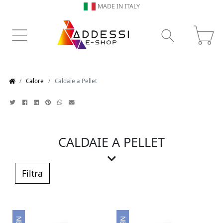
MADE IN ITALY
Calore
Caldaie a Pellet
CALDAIE A PELLET
Caldaie a pellet MCZ: Riscaldamento
efficiente e sicuro per la tua casa
Filtra
Riscalda la tua casa con stile e comfort
grazie alle caldaie a pellet MCZ,
disponibili sul nostro shop online