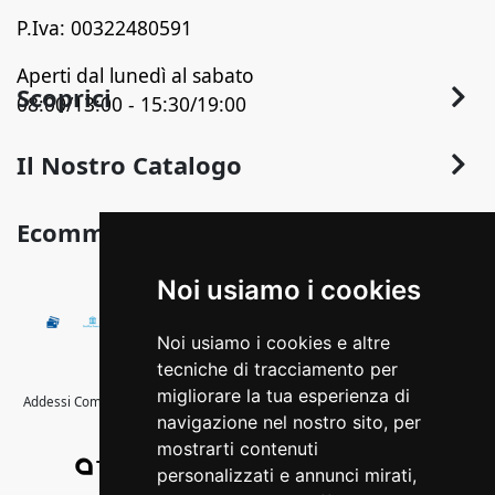
P.Iva: 00322480591
Aperti dal lunedì al sabato
Scoprici
08:00/13:00 - 15:30/19:00
Chi Siamo
Il Nostro Catalogo
Contatti
Arredo
Ecommerce
Termini e Privacy
Arredo Bagno
Sconto in Fattura
Condizioni Generali di Vendita
Noi usiamo i cookies
Pavimentazione
Detrazioni fiscali
Illuminazione
Pagamenti Disponibili
Noi usiamo i cookies e altre
Termoidraulica
Come Ordinare
tecniche di tracciamento per
Calore
migliorare la tua esperienza di
Addessi Commerciale s.r.l. - © Copyright 2020 Tutti i diritti riservati -Strada
Spedizione e Imballaggio
navigazione nel nostro sito, per
Provinciale Itri-Sperlonga, km 1,400
Edilizia
Cambio, Resi e Rimborsi
mostrarti contenuti
Colore
Tredweb
WEB: MARKETING | SOCIAL | E-COMMERCE
personalizzati e annunci mirati,