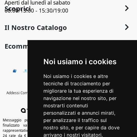
Aperti dal lunedì al sabato
Scoprici
08:00/13:00 - 15:30/19:00
Chi Siamo
Il Nostro Catalogo
Contatti
Arredo
Ecommerce
Termini e Privacy
Arredo Bagno
Sconto in Fattura
Condizioni Generali di Vendita
Noi usiamo i cookies
Pavimentazione
Detrazioni fiscali
Illuminazione
Pagamenti Disponibili
Noi usiamo i cookies e altre
Termoidraulica
Come Ordinare
tecniche di tracciamento per
Calore
migliorare la tua esperienza di
Addessi Commerciale s.r.l. - © Copyright 2020 Tutti i diritti riservati -Strada
Spedizione e Imballaggio
navigazione nel nostro sito, per
Provinciale Itri-Sperlonga, km 1,400
Edilizia
Cambio, Resi e Rimborsi
mostrarti contenuti
Colore
Tredweb
WEB: MARKETING | SOCIAL | E-COMMERCE
personalizzati e annunci mirati,
per analizzare il traffico sul
Outlet
Messaggio pubblicitario con finalità promozionale. Offerta di credito
finalizzato valida dal 01/01/2026 al 31/12/2026 come da esempio
nostro sito, e per capire da dove
Cartongesso
rappresentativo: Prezzo del bene € 1000,00 Tan fisso 10,12% Taeg 10,6%, in
arrivano i nostri visitatori.
24 rate da € 46,2 costi accessori dell’offerta azzerati. Importo totale del