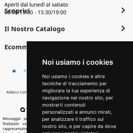
Aperti dal lunedì al sabato
Scoprici
08:00/13:00 - 15:30/19:00
Chi Siamo
Il Nostro Catalogo
Contatti
Arredo
Ecommerce
Termini e Privacy
Arredo Bagno
Sconto in Fattura
Condizioni Generali di Vendita
Noi usiamo i cookies
Pavimentazione
Detrazioni fiscali
Illuminazione
Pagamenti Disponibili
Noi usiamo i cookies e altre
Termoidraulica
Come Ordinare
tecniche di tracciamento per
Calore
migliorare la tua esperienza di
Addessi Commerciale s.r.l. - © Copyright 2020 Tutti i diritti riservati -Strada
Spedizione e Imballaggio
navigazione nel nostro sito, per
Provinciale Itri-Sperlonga, km 1,400
Edilizia
Cambio, Resi e Rimborsi
mostrarti contenuti
Colore
Tredweb
WEB: MARKETING | SOCIAL | E-COMMERCE
personalizzati e annunci mirati,
Outlet
per analizzare il traffico sul
Messaggio pubblicitario con finalità promozionale. Offerta di credito
finalizzato valida dal 01/01/2026 al 31/12/2026 come da esempio
nostro sito, e per capire da dove
Cartongesso
rappresentativo: Prezzo del bene € 1000,00 Tan fisso 10,12% Taeg 10,6%, in