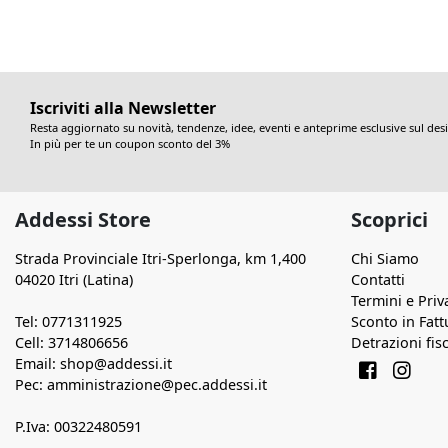
Iscriviti alla Newsletter
Resta aggiornato su novità, tendenze, idee, eventi e anteprime esclusive sul des
In più per te un coupon sconto del 3%
Addessi Store
Scoprici
Strada Provinciale Itri-Sperlonga, km 1,400
Chi Siamo
04020 Itri (Latina)
Contatti
Termini e Priv
Tel: 0771311925
Sconto in Fatt
Cell: 3714806656
Detrazioni fisc
Email: shop@addessi.it
Pec: amministrazione@pec.addessi.it
P.Iva: 00322480591