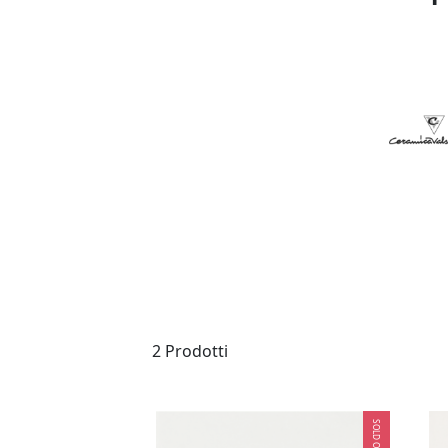
Ragn
Dal 1945, Ragno Ceramiche si disti
ceramica. Con un'ampia gamma di pr
Resistenza e versatilità:
Perfett
Stile e personalità:
Un'inf
Tecnologia all'avanguardia:
Le 
2 Prodotti
Eleganza e raffinatezza:
I rive
SOLD OUT