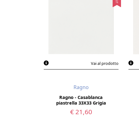
Smalti e superfici di pregio:
Le
Soluzioni per ogni esigenza
Oltre alla vasta gamma di prodotti, Rag
posa in opera. Un team di esperti è a 
Vai al prodotto
R
Ragno
Ragno - Casablanca
piastrella 33X33 Grigia
€ 21,60