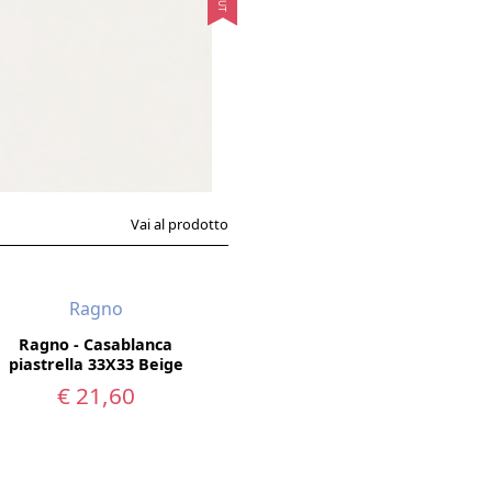
 ricercate texture e gli smalti pregiati dei rivestimenti Rag
tempo.
:
Bagni, cucine, zone living, Ragno offre rivestimenti in cer
Ragno: un partner per il tuo progetto
no offre un servizio di assistenza completo che accompagna il
disposizione per consigliare la soluzione più adatta alle tue 
progetto dei tuoi sogni.
Vai al prodotto
agno: la scelta perfetta per dare vita ai tuoi sogni di cas
Ragno
Ragno - Casablanca
piastrella 33X33 Beige
€ 21,60