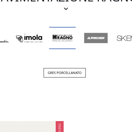
o: Pavimenti e rivestimenti per dare vita ai tuoi 
Eleganza, qualità e innovazione per esaltare ogni spazi
ngue come punto di riferimento nel settore dei pavimenti e 
odotti che unisce tradizione e design d'avanguardia, Ragn
abitativa e commerciale.
Pavimenti in gres porcellanato:
i per interni ed esterni, i pavimenti in gres porcellanato R
GRES PORCELLANATO
all'usura, ai graffi, alle macchie e all'abrasione.
inità di effetti legno, pietra, cemento e marmo per donare 
innovative tecnologie di produzione di Ragno assicurano supe
e igieniche.
Rivestimenti in ceramica:
stimenti in ceramica Ragno si caratterizzano per la loro am
SOLD OUT
perfetti per creare ambienti dal gusto classico o contempo