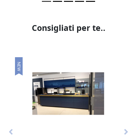
STUFE
Consigliati per te..
NEW
N