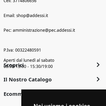
Cell: 3714806656
Email: shop@addessi.it
Pec: amministrazione@pec.addessi.it
P.Iva: 00322480591
Aperti dal lunedì al sabato
Scoprici
08:00/13:00 - 15:30/19:00
Chi Siamo
Il Nostro Catalogo
Contatti
Arredo
Ecommerce
Termini e Privacy
Arredo Bagno
Sconto in Fattura
Condizioni Generali di Vendita
Pavimentazione