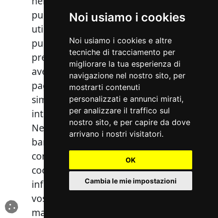
nel rendere la nostra proposta
pubblicitaria più interessante e
Noi usiamo i cookies
utile a voi, quindi nell’ambito della
Noi usiamo i cookies e altre
pubblicità su banner vedrete
tecniche di tracciamento per
prevalentemente prodotti che
migliorare la tua esperienza di
avete già esaminato sulle nostre
navigazione nel nostro sito, per
pagine oppure prodotti che sono
mostrarti contenuti
simili a quelli di cui vi siete
personalizzati e annunci mirati,
per analizzare il traffico sul
interessati (retargeting).
nostro sito, e per capire da dove
Nell’ambito della pubblicità su
arrivano i nostri visitatori.
banner operiamo esclusivamente
con dati pseudonimizzati, ovvero i
OK
cookie non contengono
Cambia le mie impostazioni
informazioni in testo leggibili sui
vostri dati (es: nome o indirizzo e-
mail)