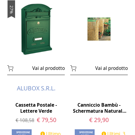
27%
Vai al prodotto
Vai al prodotto
ALUBOX S.R.L.
Cassetta Postale -
Canniccio Bambù -
Lettere Verde
Schermatura Naturale
per Giardino 5x2 Metri
€ 79,50
€ 29,90
€ 108,58
Ultimo
Ultimi 3
SPEDIZIONE
SPEDIZIONE