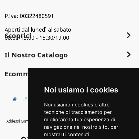
P.Iva: 00322480591
Aperti dal lunedì al sabato
Scoprici
08:00/13:00 - 15:30/19:00
Chi Siamo
Il Nostro Catalogo
Contatti
Arredo
Ecommerce
Termini e Privacy
Arredo Bagno
Sconto in Fattura
Condizioni Generali di Vendita
Noi usiamo i cookies
Pavimentazione
Detrazioni fiscali
Illuminazione
Pagamenti Disponibili
Noi usiamo i cookies e altre
Termoidraulica
Come Ordinare
tecniche di tracciamento per
Calore
migliorare la tua esperienza di
Addessi Commerciale s.r.l. - © Copyright 2020 Tutti i diritti riservati -Strada
Spedizione e Imballaggio
navigazione nel nostro sito, per
Provinciale Itri-Sperlonga, km 1,400
Edilizia
Cambio, Resi e Rimborsi
mostrarti contenuti