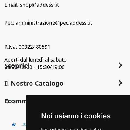
Email: shop@addessi.it
Pec: amministrazione@pec.addessi.it
P.Iva: 00322480591
Aperti dal lunedì al sabato
Scoprici
08:00/13:00 - 15:30/19:00
Chi Siamo
Il Nostro Catalogo
Contatti
Arredo
Ecommerce
Termini e Privacy
Arredo Bagno
Sconto in Fattura
Condizioni Generali di Vendita
Noi usiamo i cookies
Pavimentazione
Detrazioni fiscali
Illuminazione
Pagamenti Disponibili
Noi usiamo i cookies e altre