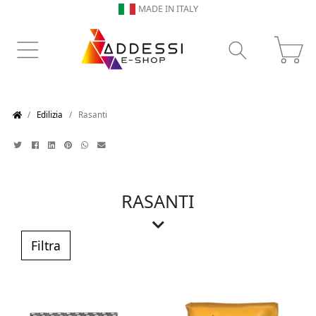
MADE IN ITALY
Edilizia
Rasanti
RASANTI
Quando si sta realizzando una casa che
risponda a certi standard di qualità, design
Filtra
ed altro che possa renderla impeccabile da
un punto di vista tecnico, bisogna nella fase
di lavorazione indicata per quel momento
applicare un giusto rasante. Questo,