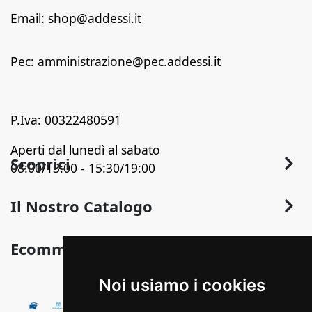
Email: shop@addessi.it
Pec: amministrazione@pec.addessi.it
P.Iva: 00322480591
Aperti dal lunedì al sabato
Scoprici
08:00/13:00 - 15:30/19:00
Chi Siamo
Il Nostro Catalogo
Contatti
Arredo
Ecommerce
Termini e Privacy
Arredo Bagno
Sconto in Fattura
Condizioni Generali di Vendita
Noi usiamo i cookies
Pavimentazione
Detrazioni fiscali
Illuminazione
Pagamenti Disponibili