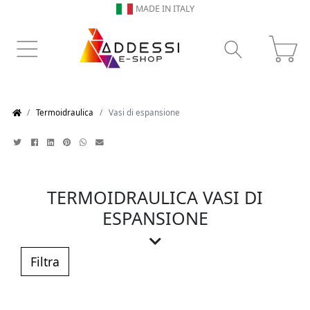
MADE IN ITALY
Termoidraulica
Vasi di espansione
TERMOIDRAULICA VASI DI
ESPANSIONE
I vasi di espansione: alleati silenziosi
Filtra
per il tuo impianto idraulico e termico
I vasi di espansione sono componenti