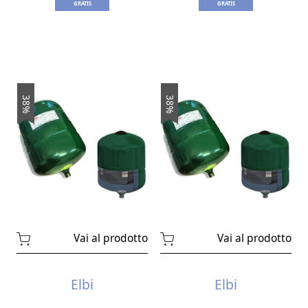
GRATIS
GRATIS
l'integrità dell'impianto.
Tipi di vasi di espansione:
Esistono due categorie principali di vasi di
espansione:
38%
38%
Vasi a membrana:
Una membrana
flessibile separa il fluido da una
camera pre-caricata con gas.
Vasi di espansione a membrana
Vasi a cuscino d'aria:
L'aria funge da
elemento elastico all'interno del vaso,
comprimendosi al dilatarsi del fluido.
Vai al prodotto
Vai al prodotto
Vasi di espansione a cuscino d'aria
Elbi
Elbi
Vantaggi: