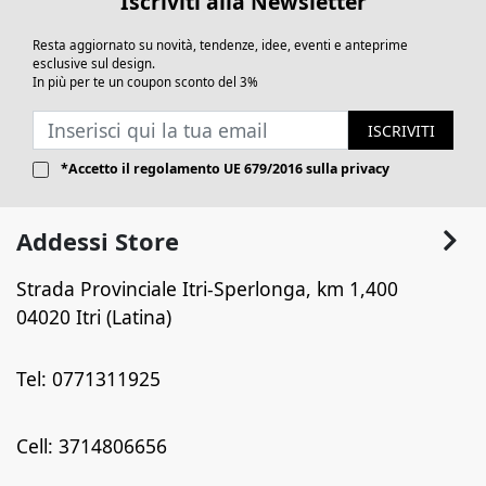
Iscriviti alla Newsletter
sottovalutati, svolgono un ruolo
fondamentale per la sicurezza, l'efficienza e
Resta aggiornato su novità, tendenze, idee, eventi e anteprime
il comfort degli impianti idraulici e termici.
esclusive sul design.
In più per te un coupon sconto del 3%
Scegliere il vaso giusto e mantenerlo
correttamente significa garantire anni di
ISCRIVITI
funzionamento senza pensieri.
*Accetto il
regolamento UE 679/2016
sulla privacy
Addessi Store
Strada Provinciale Itri-Sperlonga, km 1,400
04020 Itri (Latina)
Tel: 0771311925
Cell: 3714806656