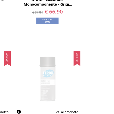
Monocomponente - Grigio
2,5 Lt
€ 66,90
€ 87,84
SPEDIZIONE
GRATIS
SOLD OUT
SOLD OUT
odotto
Vai al prodotto