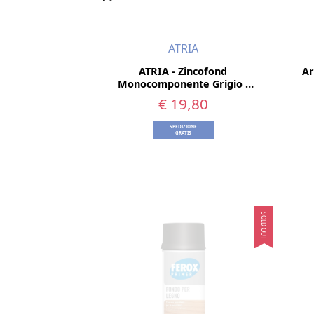
ATRIA
ATRIA - Zincofond
Ar
Monocomponente Grigio -
0,5 Lt
€ 19,80
SPEDIZIONE
GRATIS
SOLD OUT