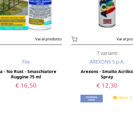
Vai al prodotto
Vai al pr
7 varianti
Fila
AREXONS S.p.A.
la - No Rust - Smacchiatore
Arexons - Smalto Acrilic
Ruggine 75 ml
Spray
€ 16,50
€ 12,30
Ultimi 5
SPEDIZIONE
GRATIS