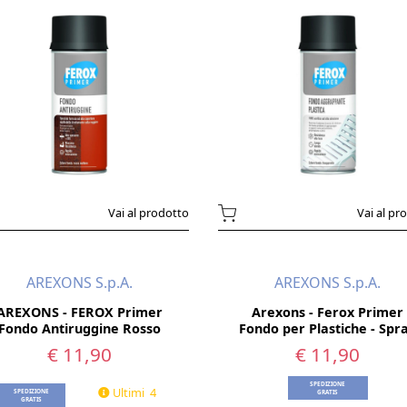
Vai al prodotto
Vai al pr
AREXONS S.p.A.
AREXONS S.p.A.
AREXONS - FEROX Primer
Arexons - Ferox Primer
Fondo Antiruggine Rosso
Fondo per Plastiche - Spr
400ml
€ 11,90
€ 11,90
SPEDIZIONE
Ultimi 4
SPEDIZIONE
GRATIS
GRATIS