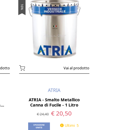
16%
odotto
Vai al prodotto
ATRIA
ATRIA - Smalto Metallico
ay
Canna di Fucile - 1 Litro
€ 20,50
€ 24,40
Ultimi 5
SPEDIZIONE
GRATIS