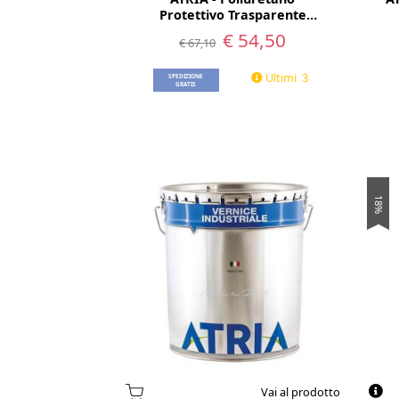
Protettivo Trasparente
Opaco - 1 Litro
€ 54,50
€ 67,10
Ultimi 3
SPEDIZIONE
GRATIS
18%
Vai al prodotto