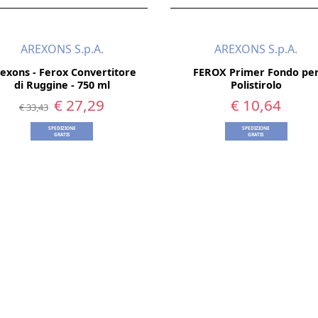
AREXONS S.p.A.
AREXONS S.p.A.
exons - Ferox Convertitore
FEROX Primer Fondo pe
di Ruggine - 750 ml
Polistirolo
€ 27,29
€ 10,64
€ 33,43
SPEDIZIONE
SPEDIZIONE
GRATIS
GRATIS