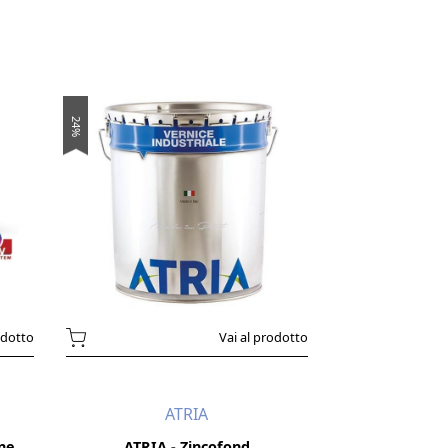
24%
odotto
Vai al prodotto
ATRIA
ine
ATRIA - Zincofond