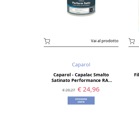
Vai al prodotto
Caparol
Caparol - Capalac Smalto
Fi
Satinato Performance RAL
6005 - 0,75 L
€ 24,96
€ 28,27
SPEDIZIONE
GRATIS