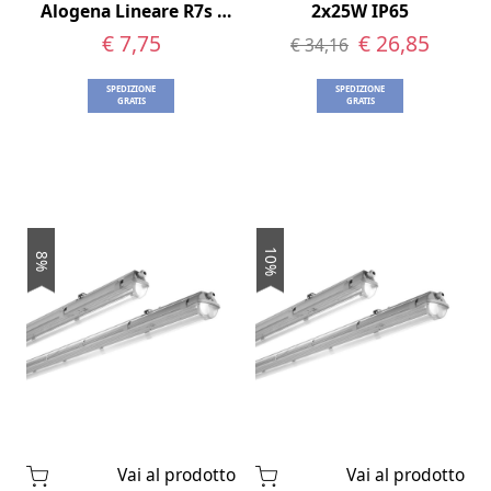
Alogena Lineare R7s -
2x25W IP65
78mm 80W
€ 7,75
€ 26,85
€ 34,16
SPEDIZIONE
SPEDIZIONE
GRATIS
GRATIS
10%
8%
Vai al prodotto
Vai al prodotto