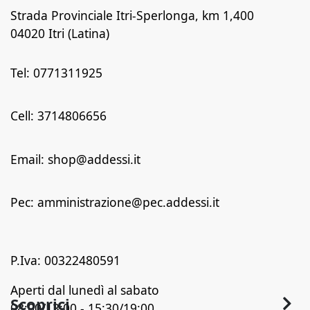
Strada Provinciale Itri-Sperlonga, km 1,400
04020 Itri (Latina)
Tel: 0771311925
Cell: 3714806656
Email: shop@addessi.it
Pec: amministrazione@pec.addessi.it
P.Iva: 00322480591
Aperti dal lunedì al sabato
Scoprici
08:00/13:00 - 15:30/19:00