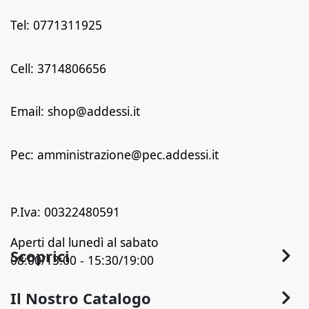
Tel: 0771311925
Cell: 3714806656
Email: shop@addessi.it
Pec: amministrazione@pec.addessi.it
P.Iva: 00322480591
Aperti dal lunedì al sabato
Scoprici
08:00/13:00 - 15:30/19:00
Chi Siamo
Il Nostro Catalogo