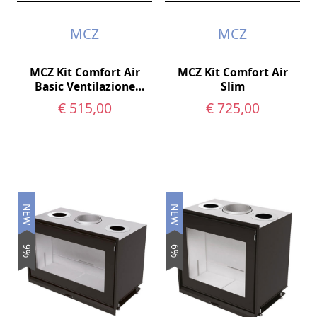
MCZ
MCZ
MCZ Kit Comfort Air
MCZ Kit Comfort Air
Basic Ventilazione
Slim
Forzata
€ 515,00
€ 725,00
NEW
NEW
9%
6%