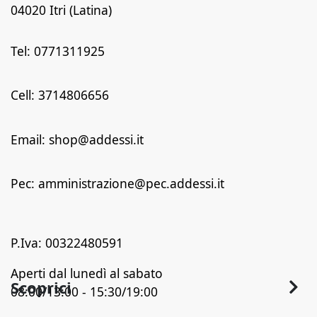
04020 Itri (Latina)
Tel: 0771311925
Cell: 3714806656
Email: shop@addessi.it
Pec: amministrazione@pec.addessi.it
P.Iva: 00322480591
Aperti dal lunedì al sabato
Scoprici
08:00/13:00 - 15:30/19:00